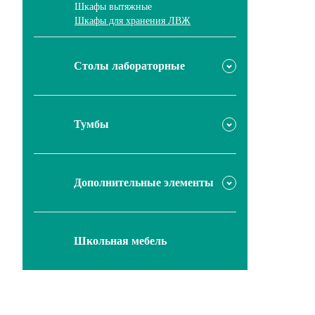
Шкафы вытяжные
Шкафы для хранения ЛВЖ
Столы лабораторные
Пристенные лабораторные столы
Островные лабораторные столы
Специализированные столы
Тумбы
Столы на тумбах
Передвижные тумбы
Подвесные тумбы
Дополнительные элементы
Полки
Раковины, смесители
Электроустановочные изделия
Школьная мебель