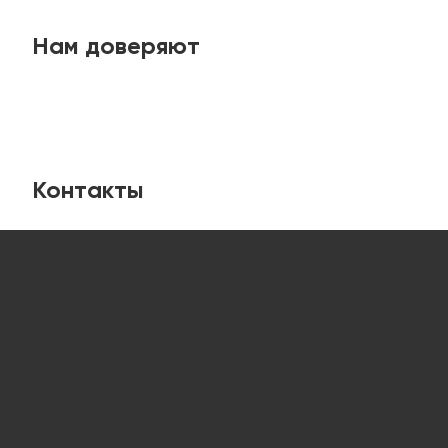
Нам доверяют
Контакты
Лабораторная мебель
от компании “ЛабИнжиниринг”
8 (800) 234-57-27