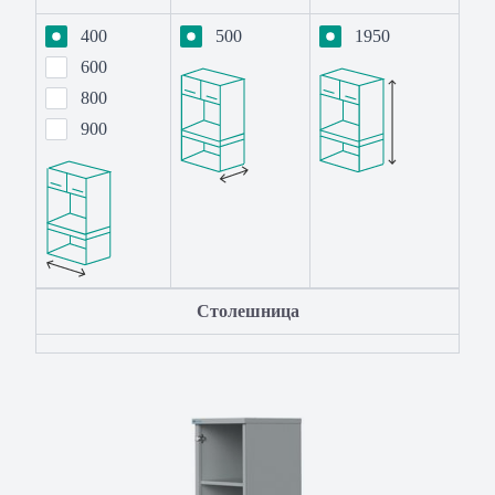
400
500
1950
600
800
900
Столешница