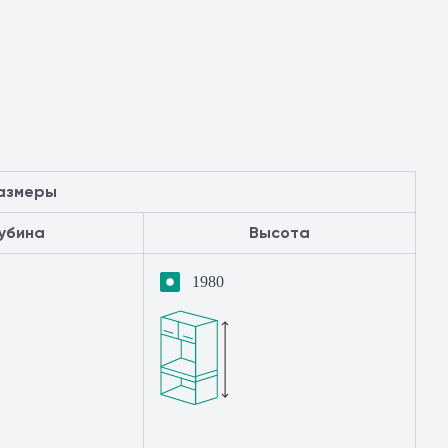
азмеры
лубина
Высота
1980