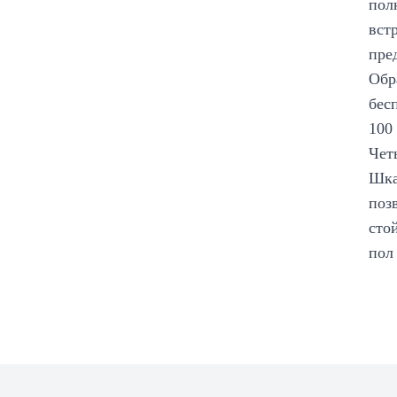
пол
вст
пре
Обр
бес
100
Чет
Шка
поз
сто
пол