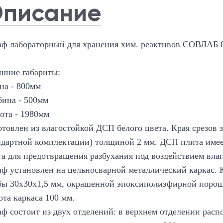
писание
ф лабораторный для хранения хим. реактивов СОВЛАБ
шние габариты:
на - 800мм
бина - 500мм
ота - 1980мм
отовлен из влагостойкой ДСП белого цвета. Края срезов
ндартной комплектации) толщиной 2 мм. ДСП плита имее
та для предотвращения разбухания под воздействием влаг
ф установлен на цельносварной металлический каркас. К
бы 30х30х1,5 мм, окрашенной эпоксиполиэфирной порошк
ота каркаса 100 мм.
ф состоит из двух отделений: в верхнем отделении расп