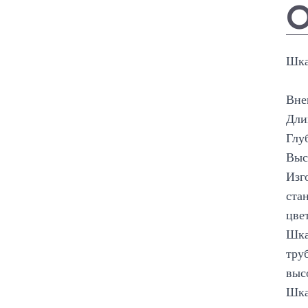
О
Шка
Вне
Дли
Глу
Выс
Изг
ста
цве
Шка
тру
выс
Шка