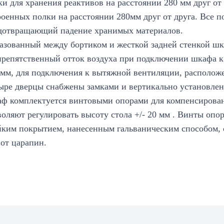
ки для хранения реактивов на расстоянии 280 мм друг от
роенных полки на расстоянии 280мм друг от друга. Все 
дотвращающий падение хранимых материалов.
азованный между бортиком и жесткой задней стенкой ш
препятственный отток воздуха при подключении шкафа к
 мм, для подключения к вытяжной вентиляции, располож
ыре дверцы снабжены замками и вертикально установлен
ф комплектуется винтовыми опорами для компенсирован
воляют регулировать высоту стола +/- 20 мм . Винты опо
йким покрытием, нанесенным гальваническим способом,
 от царапин.