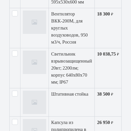
595x530x600 мм
Вентилятор
18 300
₽
ВКК-200М, для
круглых
воздуховодов, 950
м3/ч, Россия
Светильник
10 038,75
₽
взрывозащищенный
20вт; 2200лм;
корпус 640х80х70
мм; IP67
Штативная стойка
38 500
₽
Капсула из
26 950
₽
полипропилена в