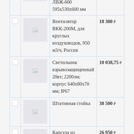
ЛВЖ-600
595x530x600 мм
Вентилятор
18 300
₽
ВКК-200М, для
круглых
воздуховодов, 950
м3/ч, Россия
Светильник
10 038,75
₽
взрывозащищенный
20вт; 2200лм;
корпус 640х80х70
мм; IP67
Штативная стойка
38 500
₽
Капсула из
26 950
₽