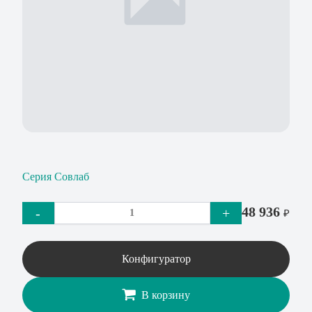
Серия Совлаб
48 936
-
+
₽
Конфигуратор
В корзину