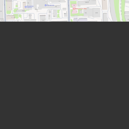
Лабораторная мебель
от компании “ЛабИнжиниринг”
8 (800) 234-57-27
info@lab-engineering.ru
г.Санкт-Петербург, ул Ломаная, дом 5, литера А,
офис 87, 88, часть помещ. 1-НС
Каталог