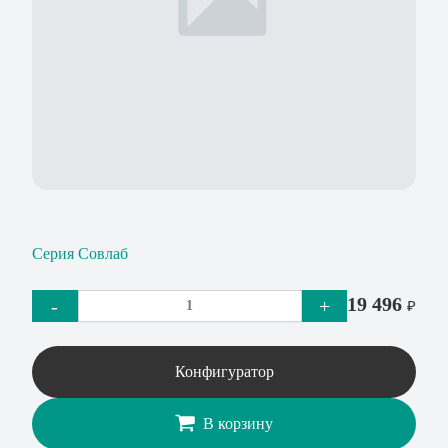
Серия Совлаб
19 496
-
+
₽
Конфигуратор
В корзину