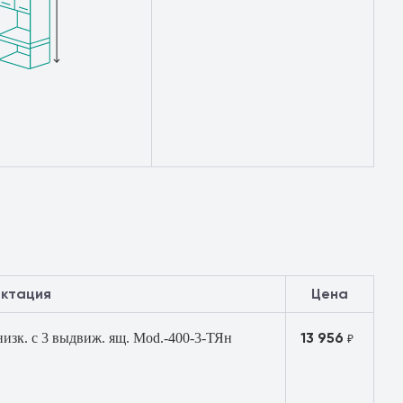
ектация
Цена
13 956
низк. с 3 выдвиж. ящ. Mod.-400-3-ТЯн
₽