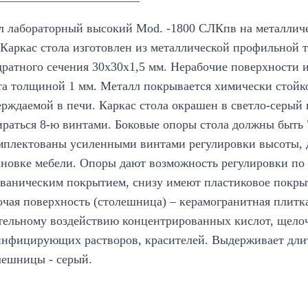
л лабораторный высокий Mod. -1800 СЛКпв на металличе
 Каркас стола изготовлен из металлической профильной 
дратного сечения 30х30х1,5 мм. Нерабочие поверхности 
та толщиной 1 мм. Металл покрывается химически стой
ерждаемой в печи. Каркас стола окрашен в светло-серый 
ираться 8-ю винтами. Боковые опоры стола должны быть 
мплектованы усиленными винтами регулировки высоты, 
ановке мебели. Опоры дают возможность регулировки по 
ьваническим покрытием, снизу имеют пластиковое покры
очая поверхность (столешница) – керамогранитная плитк
тельному воздействию концентрированных кислот, щелоч
инфицирующих растворов, красителей. Выдерживает длит
лешницы - серый.