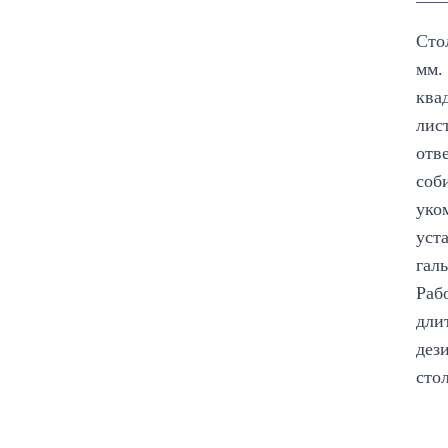
Сто
мм.
ква
лис
отв
соб
уко
уст
гал
Раб
дли
дез
сто