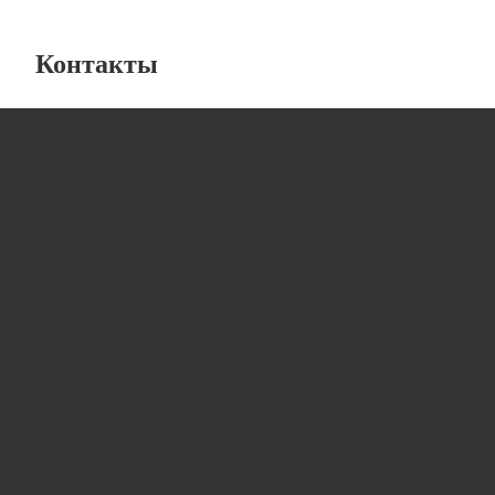
Контакты
Лабораторная мебель
от компании “ЛабИнжиниринг”
8 (800) 234-57-27
info@lab-engineering.ru
г.Санкт-Петербург, ул Ломаная, дом 5, литера А,
офис 87, 88, часть помещ. 1-НС
Каталог