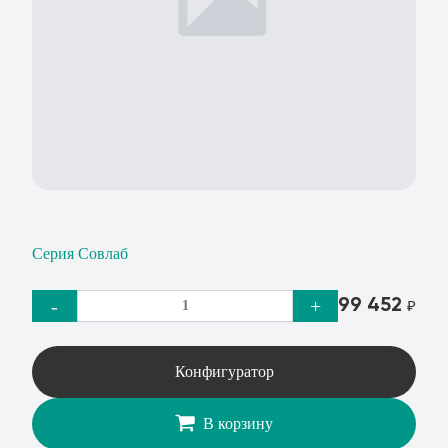
Серия Совлаб
99 452
-
+
₽
Конфигуратор
В корзину