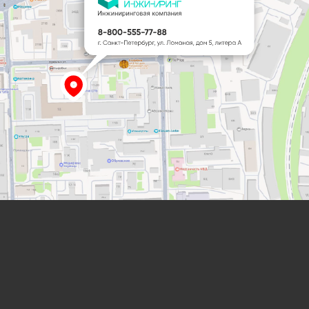
Лабораторная мебель
от компании “ЛабИнжиниринг”