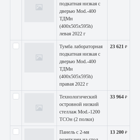
подкатная низкая с
дверью Mod.-400
ТДМн
(400х505х595h)
левая 2022 г
Тумба лабораторная
23 621
₽
подкатная низкая с
дверью Mod.-400
ТДМн
(400х505х595h)
правая 2022 г
Технологический
33 964
₽
островной низкий
стеллаж Mod.-1200
ТСОн (2 полки)
Панель с 2-мя
13 200
₽
розетками на стол