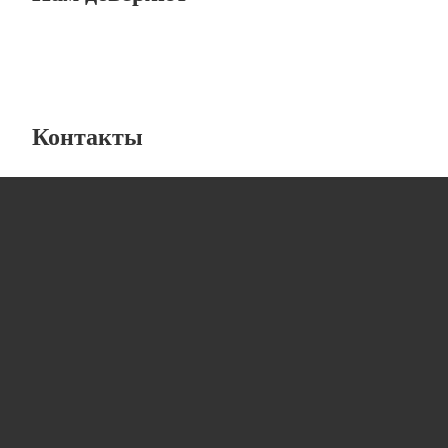
Контакты
Лабораторная мебель
от компании “ЛабИнжиниринг”
8 (800) 234-57-27
info@lab-engineering.ru
г.Санкт-Петербург, ул Ломаная, дом 5, литера А,