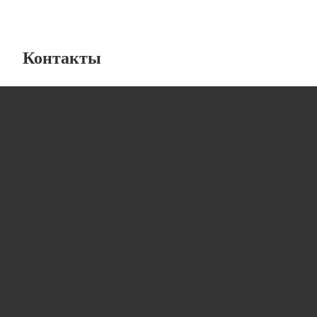
Контакты
Лабораторная мебель
от компании “ЛабИнжиниринг”
8 (800) 234-57-27
info@lab-engineering.ru
г.Санкт-Петербург, ул Ломаная, дом 5, литера А,
офис 87, 88, часть помещ. 1-НС