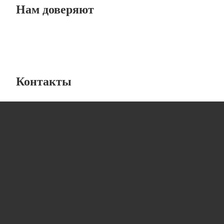
Нам доверяют
Контакты
Лабораторная мебель
от компании “ЛабИнжиниринг”
8 (800) 234-57-27
info@lab-engineering.ru