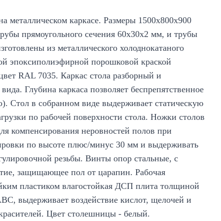
а металлическом каркасе. Размеры 1500х800х900
трубы прямоугольного сечения 60х30х2 мм, и трубы
изготовлены из металлического холоднокатаного
кой эпоксиполиэфирной порошковой краской
цвет RAL 7035. Каркас стола разборный и
 вида. Глубина каркаса позволяет беспрепятственное
о). Стол в собранном виде выдерживает статическую
агрузки по рабочей поверхности стола. Ножки столов
ля компенсирования неровностей полов при
ировки по высоте плюс/минус 30 мм и выдерживать
егулировочной резьбы. Винты опор стальные, с
тие, защищающее пол от царапин. Рабочая
ойким пластиком влагостойкая ДСП плита толщиной
АВС, выдерживает воздействие кислот, щелочей и
красителей. Цвет столешницы - белый.