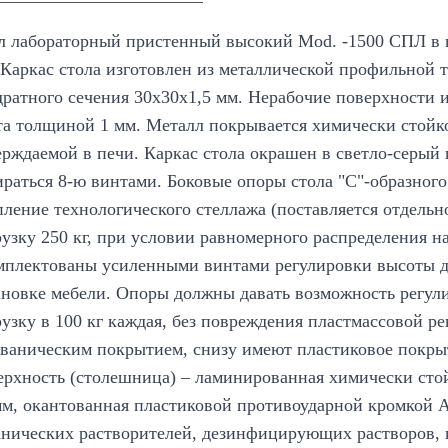
л лабораторный пристенный высокий Mod. -1500 СПЛ в н
 Каркас стола изготовлен из металлической профильной 
дратного сечения 30х30х1,5 мм. Нерабочие поверхности 
та толщиной 1 мм. Металл покрывается химически стой
ерждаемой в печи. Каркас стола окрашен в светло-серый 
ираться 8-ю винтами. Боковые опоры стола "С"-образного
пление технологического стеллажа (поставляется отдельн
рузку 250 кг, при условии равномерного распределения н
мплектованы усиленными винтами регулировки высоты д
ановке мебели. Опоры должны давать возможность регул
рузку в 100 кг каждая, без повреждения пластмассовой р
ьваническим покрытием, снизу имеют пластиковое покры
ерхность (столешница) – ламинированная химически ст
мм, окантованная пластиковой противоударной кромкой 
анических растворителей, дезинфицирующих растворов, 