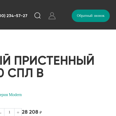
00) 234-57-27
Обратный звонок
ЫЙ ПРИСТЕННЫЙ
 СПЛ В
ерия Modern
28 208
-
+
₽