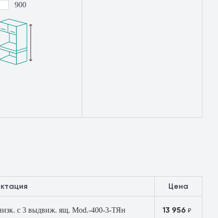
900
ектация
Цена
13 956
низк. с 3 выдвиж. ящ. Mod.-400-3-ТЯн
₽