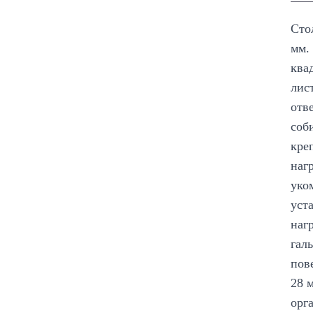
Сто
мм.
ква
лис
отв
соб
кре
наг
уко
уст
наг
гал
пов
28 
орг