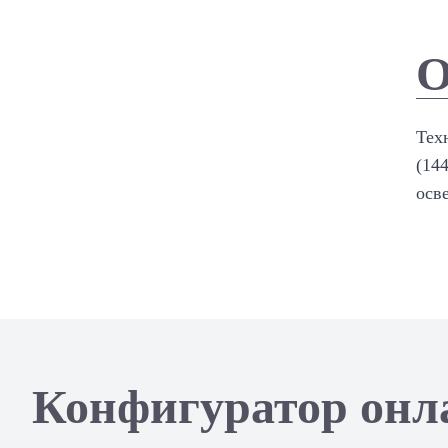
О
Тех
(14
осв
Конфигуратор онл