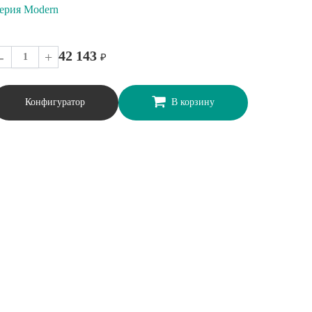
ерия Modern
42 143
-
+
₽
Конфигуратор
В корзину