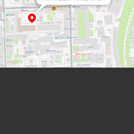
Лабораторная мебель
от компании “ЛабИнжиниринг”
8 (800) 234-57-27