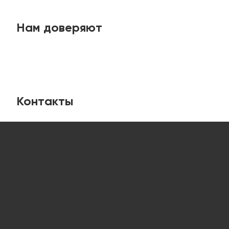
Нам доверяют
Контакты
Лабораторная мебель
от компании “ЛабИнжиниринг”
8 (800) 234-57-27