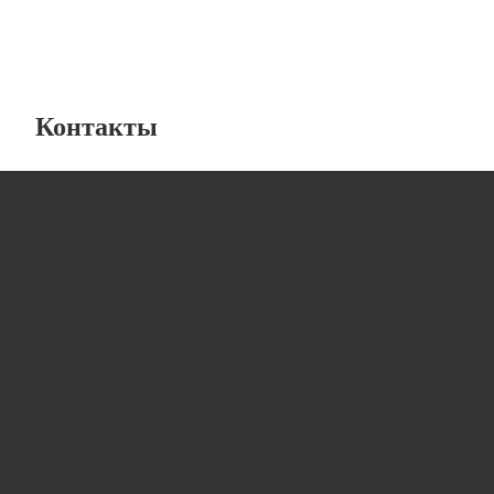
Контакты
Лабораторная мебель
от компании “ЛабИнжиниринг”
8 (800) 234-57-27
info@lab-engineering.ru
г.Санкт-Петербург, ул Ломаная, дом 5, литера А,